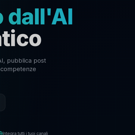
 dall'AI
tico
AI, pubblica post
za competenze
Integra tutti i tuoi canali