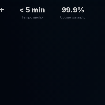
+
< 5 min
99.9%
Tempo medio
Uptime garantito