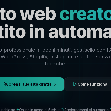
sito web
creato
tito in automa
 professionale in pochi minuti, gestiscilo con l'
su WordPress, Shopify, Instagram e altri — sen
tecniche.
Crea il tuo sito gratis
Come funziona
richiesta
Online in meno di 5 minuti
Aggiornamenti AI automatici