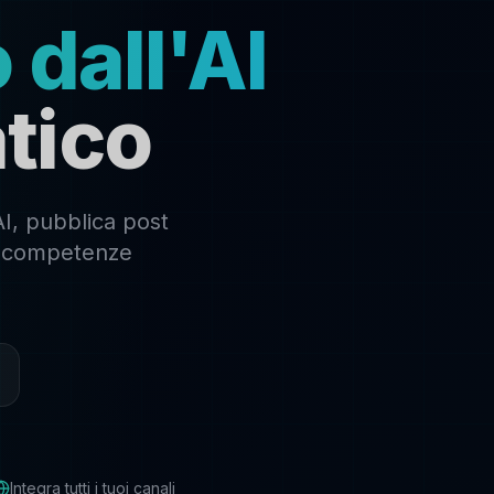
 dall'AI
tico
AI, pubblica post
za competenze
Integra tutti i tuoi canali