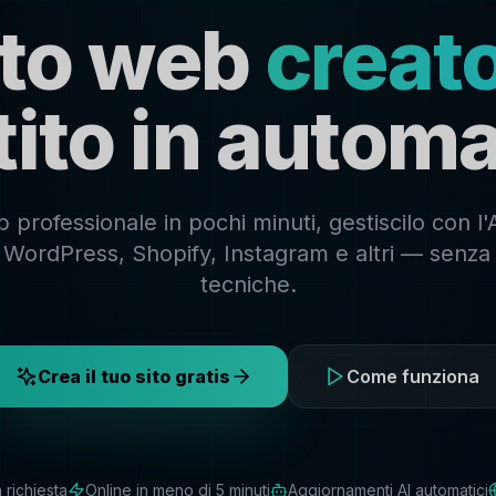
sito web
creato
tito in automa
 professionale in pochi minuti, gestiscilo con l'
su WordPress, Shopify, Instagram e altri — sen
tecniche.
Crea il tuo sito gratis
Come funziona
richiesta
Online in meno di 5 minuti
Aggiornamenti AI automatici