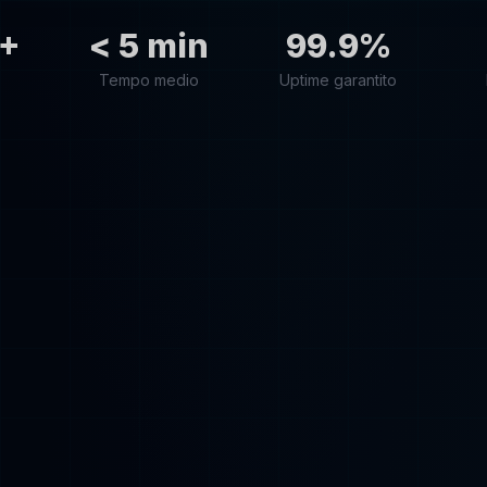
+
< 5 min
99.9%
Tempo medio
Uptime garantito