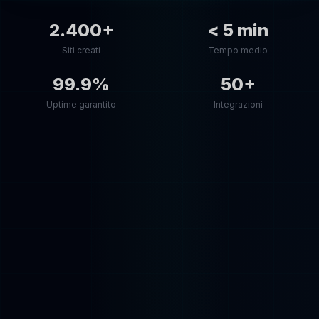
2.400+
< 5 min
Siti creati
Tempo medio
99.9%
50+
Uptime garantito
Integrazioni