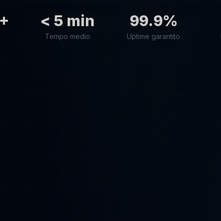
+
< 5 min
99.9%
Tempo medio
Uptime garantito