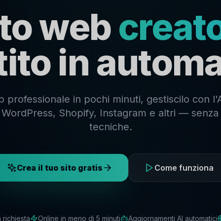
sito web
creato
tito in automa
 professionale in pochi minuti, gestiscilo con l'
su WordPress, Shopify, Instagram e altri — sen
tecniche.
Crea il tuo sito gratis
Come funziona
richiesta
Online in meno di 5 minuti
Aggiornamenti AI automatici