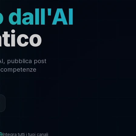
 dall'AI
tico
AI, pubblica post
za competenze
Integra tutti i tuoi canali