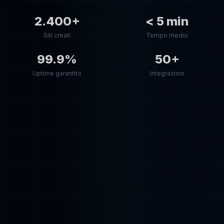
2.400+
< 5 min
Siti creati
Tempo medio
99.9%
50+
Uptime garantito
Integrazioni