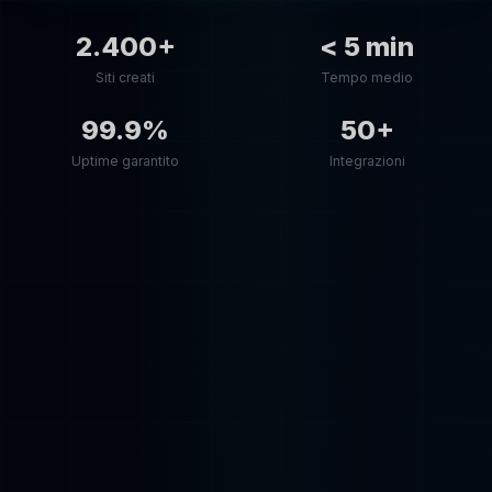
2.400+
< 5 min
Siti creati
Tempo medio
99.9%
50+
Uptime garantito
Integrazioni