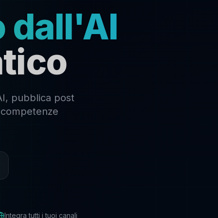
 dall'AI
tico
AI, pubblica post
za competenze
Integra tutti i tuoi canali