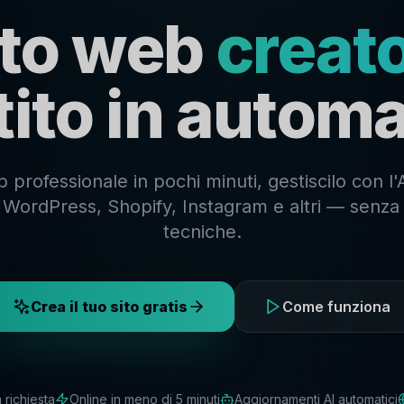
sito web
creato
tito in automa
 professionale in pochi minuti, gestiscilo con l'
su WordPress, Shopify, Instagram e altri — sen
tecniche.
Crea il tuo sito gratis
Come funziona
richiesta
Online in meno di 5 minuti
Aggiornamenti AI automatici