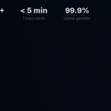
+
< 5 min
99.9%
Tempo medio
Uptime garantito