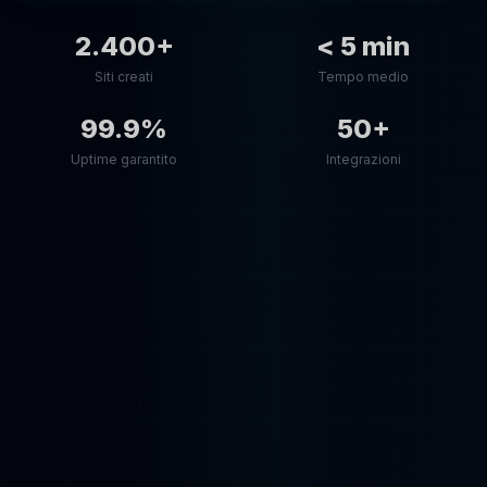
2.400+
< 5 min
Siti creati
Tempo medio
99.9%
50+
Uptime garantito
Integrazioni