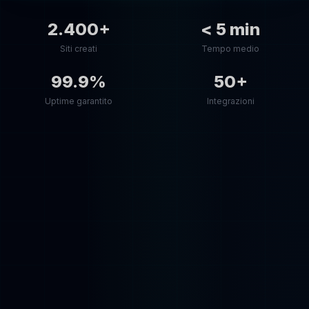
2.400+
< 5 min
Siti creati
Tempo medio
99.9%
50+
Uptime garantito
Integrazioni